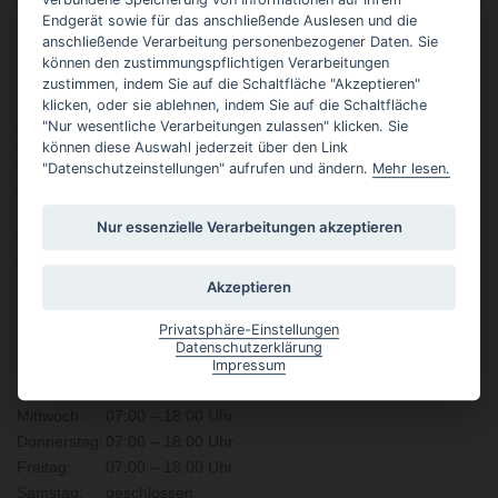
Endgerät sowie für das anschließende Auslesen und die
anschließende Verarbeitung personenbezogener Daten. Sie
können den zustimmungspflichtigen Verarbeitungen
Kontakt
zustimmen, indem Sie auf die Schaltfläche "Akzeptieren"
klicken, oder sie ablehnen, indem Sie auf die Schaltfläche
Autohaus Schön GmbH & Co. KG
"Nur wesentliche Verarbeitungen zulassen" klicken. Sie
Grundweg 37, 89542 Herbrechtingen
können diese Auswahl jederzeit über den Link
"Datenschutzeinstellungen" aufrufen und ändern.
Mehr lesen.
Telefon:
07324 9638 -0
Telefax:
07324 9638 -17
Nur essenzielle Verarbeitungen akzeptieren
info@autohausschoen.de
www.schoen-autohaus.de
Akzeptieren
Öffnungszeiten
Privatsphäre-Einstellungen
Datenschutzerklärung
Montag:
07:00 – 18:00 Uhr
Impressum
Dienstag:
07:00 – 18:00 Uhr
Mittwoch:
07:00 – 18:00 Uhr
Donnerstag:
07:00 – 18:00 Uhr
Freitag:
07:00 – 18:00 Uhr
Samstag:
geschlossen